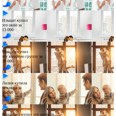
Ильшат купил
это окно за
13 000
Максим купил
эту входную группу за
18 000
Лилия купила
это окна за
11 000
Владимир купил эту дверь за