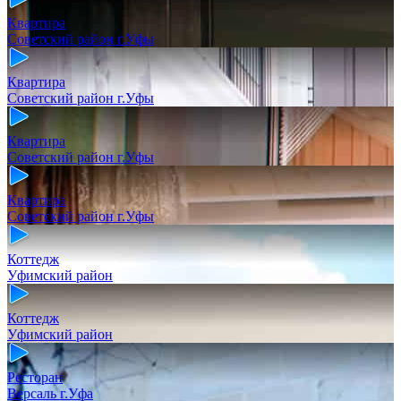
Квартира
Советский район г.Уфы
Квартира
Советский район г.Уфы
Квартира
Советский район г.Уфы
Квартира
Советский район г.Уфы
Коттедж
Уфимский район
Коттедж
Уфимский район
Ресторан
Версаль г.Уфа